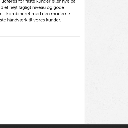
 udføres for faste kunder eller nye på
d et højt fagligt niveau og gode
er - kombineret med den moderne
dste håndværk til vores kunder.