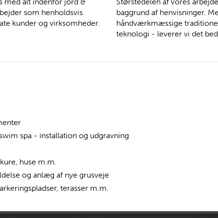
s med alt indenfor jord &
Størstedelen af vores arbejde
rbejder som henholdsvis
baggrund af henvisninger. Me
vate kunder og virksomheder.
håndværkmæssige tradition
teknologi - leverer vi det be
menter
im spa - installation og udgravning
skure, huse m.m.
ldelse og anlæg af nye grusveje
arkeringspladser, terasser m.m.