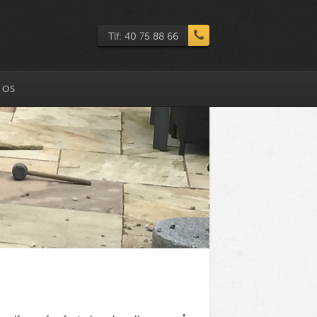
Tlf: 40 75 88 66
 OS