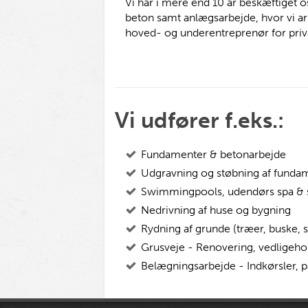
Vi har
i mere end 10 år beskæftiget o
beton samt anlægsarbejde, hvor vi a
hoved- og underentreprenør for pri
Vi udfører f.eks.:
Fundamenter & betonarbejde
Udgravning og støbning af funda
Swimmingpools, udendørs spa & sw
Nedrivning af huse og bygning
Rydning af grunde (træer, buske, 
Grusveje - Renovering, vedligeho
Belægningsarbejde - Indkørsler, p