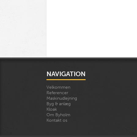
NAVIGATION
Velkommen
Referencer
Maskinudlejning
Byg & anlæg
Kloak
Om Byholm
Kontakt os