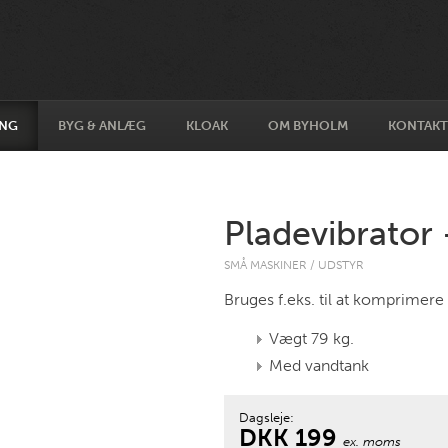
ING
BYG & ANLÆG
KLOAK
OM BYHOLM
KONTAKT
Pladevibrator
SMÅ MASKINER / UDSTYR
Bruges f.eks. til at komprimere 
Vægt 79 kg.
Med vandtank
Dagsleje:
DKK 199
ex. moms