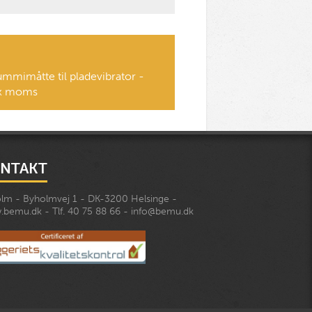
ummimåtte til pladevibrator -
ex moms
NTAKT
lm - Byholmvej 1 - DK-3200 Helsinge -
bemu.dk - Tlf. 40 75 88 66 - info@bemu.dk