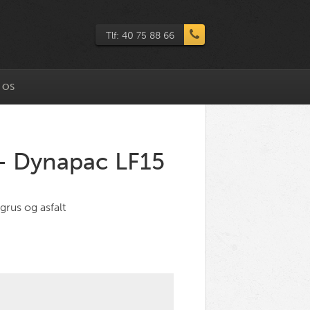
Tlf: 40 75 88 66
 OS
 - Dynapac LF15
grus og asfalt