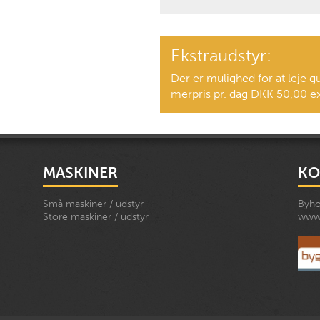
Ekstraudstyr:
Der er mulighed for at leje g
merpris pr. dag DKK 50,00 
MASKINER
KO
Små maskiner / udstyr
Byho
Store maskiner / udstyr
www.