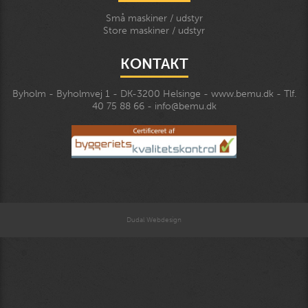
Små maskiner / udstyr
Store maskiner / udstyr
KONTAKT
Byholm - Byholmvej 1 - DK-3200 Helsinge - www.bemu.dk - Tlf.
40 75 88 66 - info@bemu.dk
Dudal Webdesign