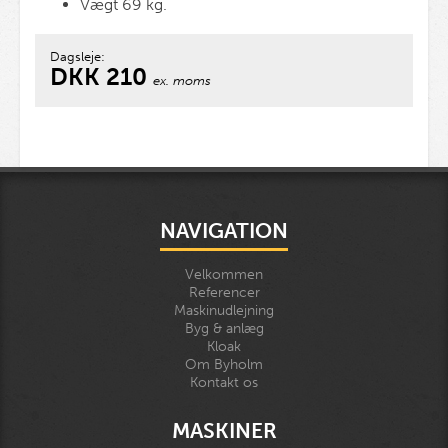
Vægt 69 kg.
Dagsleje:
DKK 210
ex. moms
NAVIGATION
Velkommen
Referencer
Maskinudlejning
Byg & anlæg
Kloak
Om Byholm
Kontakt os
MASKINER